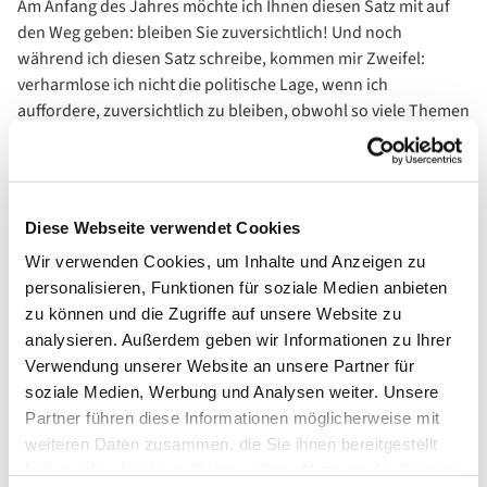
Am Anfang des Jahres möchte ich Ihnen diesen Satz mit auf
den Weg geben: bleiben Sie zuversichtlich! Und noch
während ich diesen Satz schreibe, kommen mir Zweifel:
verharmlose ich nicht die politische Lage, wenn ich
auffordere, zuversichtlich zu bleiben, obwohl so viele Themen
uns Anlass zur Sorge geben?
Demokratien wanken, Hass, Gewalt und Antisemitismus
treten aus dem Schatten, wir sehen Bilder von zerbombten
Diese Webseite verwendet Cookies
Städten, von Flüchtlingslagern und Notunterkünften, wir
sehen verdorrte oder überschwemmte Regionen, Unvernunft,
Wir verwenden Cookies, um Inhalte und Anzeigen zu
Gier und Ignoranz scheinen aufzublühen und Worte wie
personalisieren, Funktionen für soziale Medien anbieten
„Zukunft“ und „Hoffnung“ sind zunehmend schwerer
zu können und die Zugriffe auf unsere Website zu
auszusprechen. Ist es angesichts solcher Probleme nicht
analysieren. Außerdem geben wir Informationen zu Ihrer
sogar falsch, zuversichtlich zu bleiben? Wäre es nicht
Verwendung unserer Website an unsere Partner für
angemessener, besorgt in die Zukunft zu schauen?
soziale Medien, Werbung und Analysen weiter. Unsere
Partner führen diese Informationen möglicherweise mit
Zuversicht und Sorge schließen sich nicht aus. Es ist ohne
weiteren Daten zusammen, die Sie ihnen bereitgestellt
Zweifel wichtig und richtig, wachsam und besorgt die
haben oder die sie im Rahmen Ihrer Nutzung der Dienste
gesellschaftlichen Entwicklungen im Auge zu behalten und