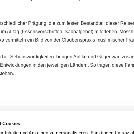
hiedlicher Prägung, die zum festen Bestandteil dieser Reisen 
 im Alltag (Essensvorschriften, Sabbatgebot) miterleben. Mosc
ka vermitteln ein Bild von der Glaubenspraxis muslimischer Fr
ischer Sehenswürdigkeiten bringen Antike und Gegenwart zusa
Entwicklungen in den jeweiligen Ländern. So tragen diese Fahr
stehen.
Kontakt zum Ev. Kirchenkreis Lennep
t Cookies
 Inhalte und Anzeigen zu personalisieren, Funktionen für sozia