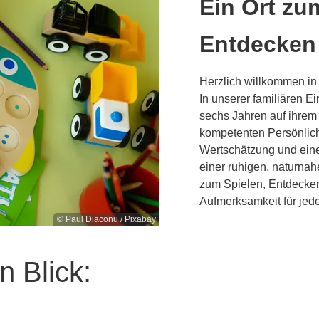
Ein Ort zu
Entdecken
Herzlich willkommen in
In unserer familiären Ei
sechs Jahren auf ihrem
kompetenten Persönlichk
Wertschätzung und eine
einer ruhigen, naturnah
zum Spielen, Entdecke
Aufmerksamkeit für jed
© Paul Diaconu / Pixabay
n Blick: