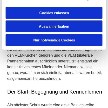
genau der richtige Weg sein. Ein vergleichbares Modell
existierte bereits in einem anderen Kirchenkreis der
Cookies zulassen
EKiR, ein gutes Zeichen.
Schon am nächsten Morgen machte die Idee die Runde
Auswahl erlauben
und traf auf breite Zustimmung: beim damaligen
Superintendenten ebenso wie beim
Partnerschaftskoordinator Pfarrer Friedhelm Krämer (†
Nur notwendige Cookies
2022).
Da sowohl die GKJTU als auch die Diözese Kigeme zu
den VEM-Kirchen gehören und die VEM trilaterale
Partnerschaften ausdrücklich unterstützt, entstand ein
konstruktives erstes Miteinander. Niemand wusste
genau, worauf man sich einließ, aber alle waren bereit,
es gemeinsam herauszufinden.
Der Start: Begegnung und Kennenlernen
Als nächster Schritt wurde eine erste Besuchsreihe