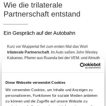
Wie die trilaterale
Partnerschaft entstand
Ein Gespräch auf der Autobahn
Kurz vor Wuppertal fiel zum ersten Mal das Wort
trilaterale Partnerschaft
. Im Auto saßen John Wesley
Kabango, Pfarrer aus Ruanda bei der VEM, und Almuth
Conrad, Pfarrerin aus Wermelskirchen und engagiert in
der Indonesien-Partnerschaft. Beide kamen von einem
Treffen im Kirchenkreis Lennep. Dort ging es um die
künftige Ausrichtung der Partnerschaftsarbeit.
Diese Webseite verwendet Cookies
Nach dem Ende der Partnerschaft mit der lutherischen
Wir verwenden Cookies, um Inhalte und Anzeigen zu
Kirche in Namibia stand der Kirchenkreis vor einer
personalisieren, Funktionen für soziale Medien anbieten
Neuorientierung. Drei Optionen lagen auf dem Tisch:
zu können und die Zugriffe auf unsere Website zu