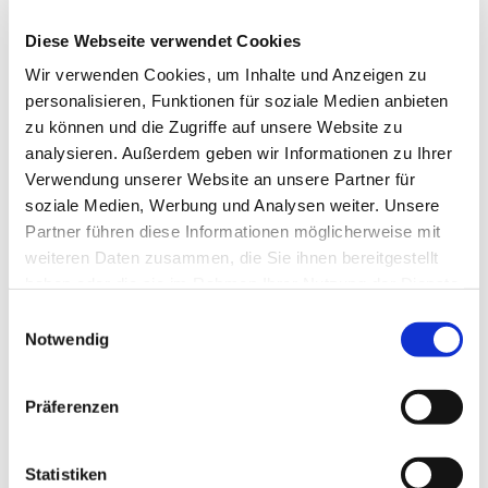
Uhr
in die
Ev. Christuskirche
in der Burger Straße 180.
Diese Webseite verwendet Cookies
In diesem Gottesdienst möchten wir der Menschen gedenken,
Wir verwenden Cookies, um Inhalte und Anzeigen zu
die in den vergangenen beiden Jahren im Sana Klinikum
personalisieren, Funktionen für soziale Medien anbieten
Remscheid verstorben sind.
zu können und die Zugriffe auf unsere Website zu
Selbstverständlich sind auch diejenigen herzlich willkommen,
analysieren. Außerdem geben wir Informationen zu Ihrer
die vor längerer Zeit einen Menschen verloren haben und
Verwendung unserer Website an unsere Partner für
betrauern.
soziale Medien, Werbung und Analysen weiter. Unsere
Partner führen diese Informationen möglicherweise mit
Im Anschluss an den Gottesdienst ist noch Zeit zur Begegnung
weiteren Daten zusammen, die Sie ihnen bereitgestellt
bei einer Tasse Kaffee oder Tee.
haben oder die sie im Rahmen Ihrer Nutzung der Dienste
gesammelt haben.
Einwilligungsauswahl
Bitte informieren Sie sich kurzfristig über die am 6. Mai in der
Notwendig
Christuskirche gültigen
Coronaregeln
unter
www.christuskirche-remscheid.de
oder unter 02191/ 13-3048.
Präferenzen
Termin:
6. Mai 2022, 17 Uhr
Ort:
Christuskirche, Burger Straße 180, 42859
Statistiken
Remscheid