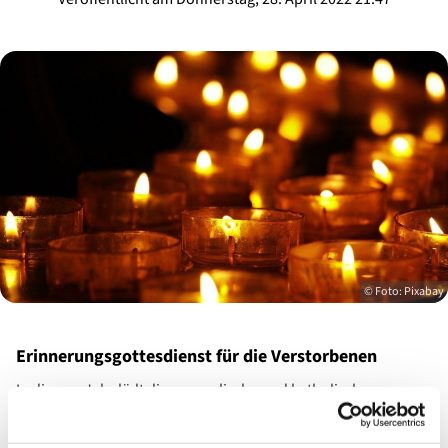
© Foto: Pixabay
Erinnerungsgottesdienst für die Verstorbenen
In diesem Jahr lädt die evangelische und katholische
Klinikseelsorge wieder herzlich ein zum
Erinnerungsgottesdienst
am
Freitag
, dem
6. Mai 2022
, um
17