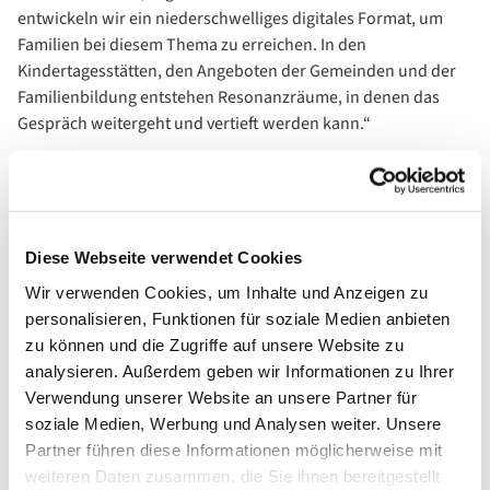
entwickeln wir ein niederschwelliges digitales Format, um
Familien bei diesem Thema zu erreichen. In den
Kindertagesstätten, den Angeboten der Gemeinden und der
Familienbildung entstehen Resonanzräume, in denen das
Gespräch weitergeht und vertieft werden kann.“
Allein 2,7 Millionen Euro mehr für Energie eingeplant
Wie in jedem Jahr befasst sich die
Landessynode
auch mit
Finanzen. „Im laufenden Jahr betragen die Mehreinnahmen
Diese Webseite verwendet Cookies
bei den Kirchensteuern 5,5 Prozent gegenüber dem Vorjahr“,
Wir verwenden Cookies, um Inhalte und Anzeigen zu
stellte
Oberkirchenrat Henning Boecker
fest. Das entspricht
personalisieren, Funktionen für soziale Medien anbieten
32 Millionen Euro. Im Jahr 2023 rechnet der Finanzchef der
zu können und die Zugriffe auf unsere Website zu
Evangelischen Kirche im Rheinland mit Mehreinnahmen von
analysieren. Außerdem geben wir Informationen zu Ihrer
knapp drei Prozent. „Diesen Einnahmen stehen höhere
Verwendung unserer Website an unsere Partner für
Ausgaben aufgrund der Inflation gegenüber. Insbesondere im
soziale Medien, Werbung und Analysen weiter. Unsere
Bereich der Energiekosten rechnen wir im nächsten Jahr mit
Partner führen diese Informationen möglicherweise mit
erheblichen zusätzlichen Kosten. Allein für die
weiteren Daten zusammen, die Sie ihnen bereitgestellt
Energieversorgung haben wir für das nächste Jahr 2,7