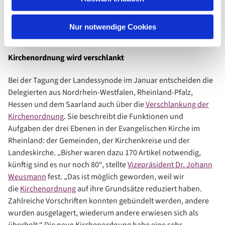
insbesondere für die Finanzierung der
zehn
landeskirchlichen Schulen
. Von allen Tätigkeitsfeldern der
Nur notwendige Cookies
Landeskirche ist das der Bildung mit Abstand das größte.
Kirchenordnung wird verschlankt
Bei der Tagung der Landessynode im Januar entscheiden die
Delegierten aus Nordrhein-Westfalen, Rheinland-Pfalz,
Hessen und dem Saarland auch über die
Verschlankung der
Kirchenordnung
. Sie beschreibt die Funktionen und
Aufgaben der drei Ebenen in der Evangelischen Kirche im
Rheinland: der Gemeinden, der Kirchenkreise und der
Landeskirche. „Bisher waren dazu 170 Artikel notwendig,
künftig sind es nur noch 80“, stellte
Vizepräsident Dr. Johann
Weusmann
fest. „Das ist möglich geworden, weil wir
die
Kirchenordnung
auf ihre Grundsätze reduziert haben.
Zahlreiche Vorschriften konnten gebündelt werden, andere
wurden ausgelagert, wiederum andere erwiesen sich als