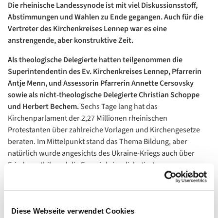
Die rheinische Landessynode ist mit viel Diskussionsstoff,
Abstimmungen und Wahlen zu Ende gegangen. Auch für die
Vertreter des Kirchenkreises Lennep war es eine
anstrengende, aber konstruktive Zeit.
Als theologische Delegierte hatten teilgenommen die
Superintendentin des Ev. Kirchenkreises Lennep, Pfarrerin
Antje Menn, und Assessorin Pfarrerin Annette Cersovsky
sowie als nicht-theologische Delegierte Christian Schoppe
und Herbert Bechem.
Sechs Tage lang hat das
Kirchenparlament der 2,27 Millionen rheinischen
Protestanten über zahlreiche Vorlagen und Kirchengesetze
beraten. Im Mittelpunkt stand das Thema Bildung, aber
natürlich wurde angesichts des Ukraine-Kriegs auch über
Friedensethik und die Energiekrise diskutiert.
Der Flüchtlingsschutz an den EU-Außengrenzen und der
Umgang mit dem Kohleabbau in Lützerath waren weitere
wichtige Themen. Die Landessynode tagte erstmals nach der
Diese Webseite verwendet Cookies