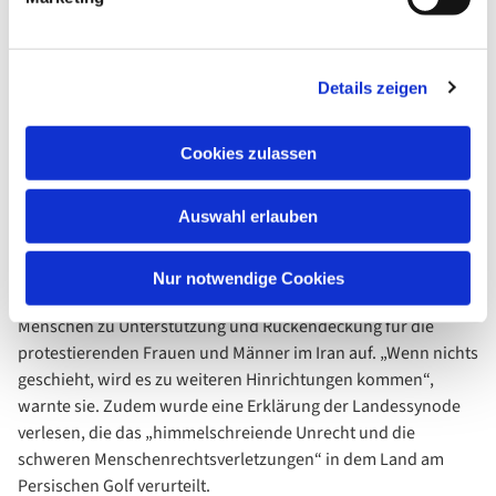
Saarland nach einer leidenschaftlichen Diskussion mit großer
Mehrheit geeinigt. Demnach beläuft sich die durchschnittliche
Wochenarbeitszeit künftig in Vollzeit auf 41 Stunden.
Details zeigen
Beeindruckend: Politisches Nachtgebet
Cookies zulassen
Besonders beeindruckend war für sie alle das Politische
Nachtgebet für die Demonstrierenden im Iran.
Auswahl erlauben
In dem Gottesdienst in der katholischen Kirche St. Albertus
Magnus rief die im Iran geborene Diplom-Pädagogin
Nur notwendige Cookies
Shabnam Arzt am vergangenen Mittwoch vor mehr als 200
Menschen zu Unterstützung und Rückendeckung für die
protestierenden Frauen und Männer im Iran auf. „Wenn nichts
geschieht, wird es zu weiteren Hinrichtungen kommen“,
warnte sie. Zudem wurde eine Erklärung der Landessynode
verlesen, die das „himmelschreiende Unrecht und die
schweren Menschenrechtsverletzungen“ in dem Land am
Persischen Golf verurteilt.