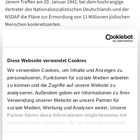
Jenem Treffen am 20. Januar 1942, bei dem hochrangige
Vertreter des Nationalsozialistischen Deutschlands und der
NSDAP die Pläne zur Ermordung von 11 Millionen jüdischen
Menschen konkretisierten.
Das Idyll einer Villa am See war die Umgebung, in der das
schlimmste Verbrechen der Menschheitsgeschichte geplant
wurde. Das Protokoll hält die Verabredung in einer Sprache
fest, so nüchtern und bürokratisch, dass es mich frösteln
Diese Webseite verwendet Cookies
lässt.
Wir verwenden Cookies, um Inhalte und Anzeigen zu
personalisieren, Funktionen für soziale Medien anbieten
Daran denke ich besonders, wenn heute, am 27. Januar
zu können und die Zugriffe auf unsere Website zu
weltweit der Opfer des Nationalsozialismus und der
analysieren. Außerdem geben wir Informationen zu Ihrer
Befreiung des Konzentrationslagers in Auschwitz gedacht
Verwendung unserer Website an unsere Partner für
wird: Die Grausamkeit, die Menschenverachtung und die
soziale Medien, Werbung und Analysen weiter. Unsere
Judenfeindschaft ging auch von so idyllischen Plätzen wie der
Partner führen diese Informationen möglicherweise mit
Villa am Wannsee aus.
weiteren Daten zusammen, die Sie ihnen bereitgestellt
Sie verwendet eine Sprache, die bis heute viele als normalen
haben oder die sie im Rahmen Ihrer Nutzung der Dienste
Behördensprech empfinden. Eine Sprache, die es offenbar
gesammelt haben.
Einwilligungsauswahl