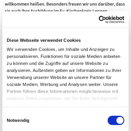
willkommen heißen. Besonders freuen wir uns darüber, dass
sie auch ihre Ausbildung im Ev. Kirchenkreis Lennep
absolviert hat.
Der Leiter unseres Ev. Verwaltungsamtes, Frank Busch, ist
froh darüber, dass wir unsere junge Kollegin nach Abschluss
Diese Webseite verwendet Cookies
ihrer Ausbildung in unserer Kirchenkreis-Verwaltung
Wir verwenden Cookies, um Inhalte und Anzeigen zu
übernehmen konnten. "Dies unterstreicht nicht nur die hohe
personalisieren, Funktionen für soziale Medien anbieten
Qualität unseres Ausbildungsprogrammes, sondern auch das
zu können und die Zugriffe auf unsere Website zu
Vertrauen, das Frau Baron in uns als Arbeitger setzt", so
analysieren. Außerdem geben wir Informationen zu Ihrer
Kirchenverwaltungs-Direktor Busch.
Verwendung unserer Website an unsere Partner für
Unsere Superintendentin, Pfarrerin Antje Menn, betonte
soziale Medien, Werbung und Analysen weiter. Unsere
außerdem, wie wichtig es sei, dass an vielen Stellen in unserer
Partner führen diese Informationen möglicherweise mit
Evangelischen Kirche junge Talente gefördert werden und
weiteren Daten zusammen, die Sie ihnen bereitgestellt
dass wir ihnen eine Perspektive für ihre Zukunft bieten.
haben oder die sie im Rahmen Ihrer Nutzung der Dienste
gesammelt haben.
Einwilligungsauswahl
Zuvor schon hatten die Mitarbeiterinnen und Mitarbeiter des
Notwendig
Hauses der Kirche unsere neue Kollegin mit einem Geschenk
herzlich willkommen geheißen und ihr zum erfolgreichen