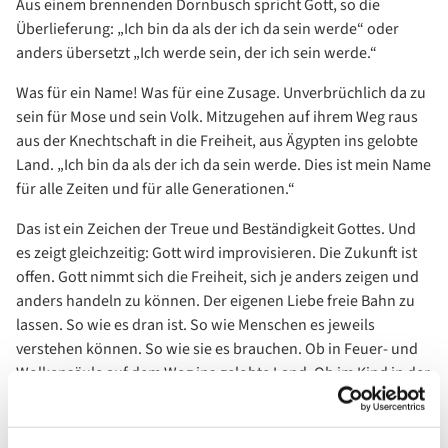
Aus einem brennenden Dornbusch spricht Gott, so die
Überlieferung: „Ich bin da als der ich da sein werde“ oder
anders übersetzt „Ich werde sein, der ich sein werde.“
Was für ein Name! Was für eine Zusage. Unverbrüchlich da zu
sein für Mose und sein Volk. Mitzugehen auf ihrem Weg raus
aus der Knechtschaft in die Freiheit, aus Ägypten ins gelobte
Land. „Ich bin da als der ich da sein werde. Dies ist mein Name
für alle Zeiten und für alle Generationen.“
Das ist ein Zeichen der Treue und Beständigkeit Gottes. Und
es zeigt gleichzeitig: Gott wird improvisieren. Die Zukunft ist
offen. Gott nimmt sich die Freiheit, sich je anders zeigen und
anders handeln zu können. Der eigenen Liebe freie Bahn zu
lassen. So wie es dran ist. So wie Menschen es jeweils
verstehen können. So wie sie es brauchen. Ob in Feuer- und
Wolkensäule auf dem Weg ins gelobte Land. Ob im Kind in der
Krippe. Gott improvisiert sich je neu in die Welt hinein. Nomen
es omen. „Ich bin da als der ich da sein werde.“