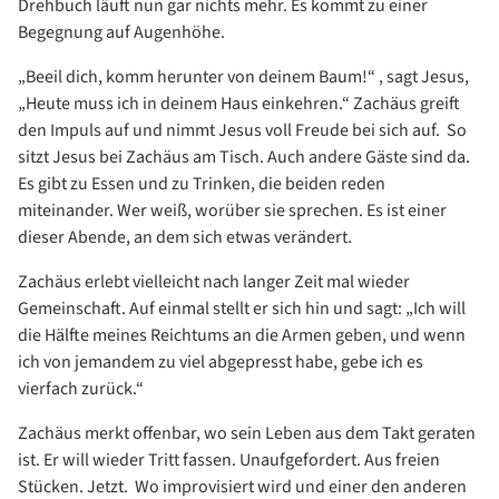
Drehbuch läuft nun gar nichts mehr. Es kommt zu einer
Begegnung auf Augenhöhe.
„Beeil dich, komm herunter von deinem Baum!“ , sagt Jesus,
„Heute muss ich in deinem Haus einkehren.“ Zachäus greift
den Impuls auf und nimmt Jesus voll Freude bei sich auf. So
sitzt Jesus bei Zachäus am Tisch. Auch andere Gäste sind da.
Es gibt zu Essen und zu Trinken, die beiden reden
miteinander. Wer weiß, worüber sie sprechen. Es ist einer
dieser Abende, an dem sich etwas verändert.
Zachäus erlebt vielleicht nach langer Zeit mal wieder
Gemeinschaft. Auf einmal stellt er sich hin und sagt: „Ich will
die Hälfte meines Reichtums an die Armen geben, und wenn
ich von jemandem zu viel abgepresst habe, gebe ich es
vierfach zurück.“
Zachäus merkt offenbar, wo sein Leben aus dem Takt geraten
ist. Er will wieder Tritt fassen. Unaufgefordert. Aus freien
Stücken. Jetzt. Wo improvisiert wird und einer den anderen