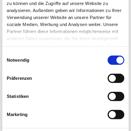
zu können und die Zugriffe auf unsere Website zu
das wünscht uns allen Superintendentin Pfarrerin Antje
analysieren. Außerdem geben wir Informationen zu Ihrer
Menn in Ihrer Weihnachtsbotschaft.
Verwendung unserer Website an unsere Partner für
"'Siehe ich verkündige Dir große FREUDE", ruft der Engel über
soziale Medien, Werbung und Analysen weiter. Unsere
den Feldern von Bethlehem den Hirten in der Nacht zu."
Partner führen diese Informationen möglicherweise mit
Lassen Sie sich von der Botschaft dieser Aussage mitreißen.
weiteren Daten zusammen, die Sie ihnen bereitgestellt
haben oder die sie im Rahmen Ihrer Nutzung der Dienste
Frohe und gesegnete Weihnachten Ihnen allen!
gesammelt haben.
Einwilligungsauswahl
Notwendig
Präferenzen
Statistiken
Marketing