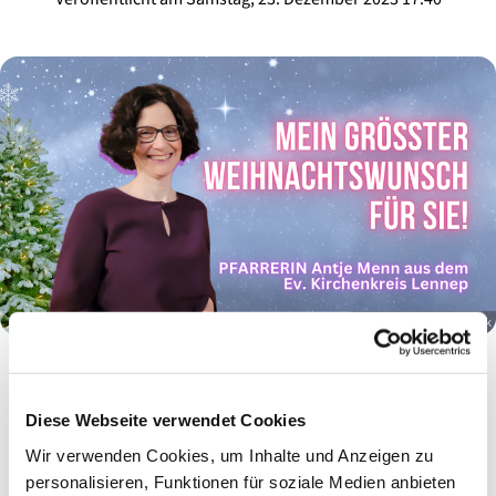
© Gestaltung: Katrin Volk
Superintendentin Antje Menn wünscht allen ein Fest
Diese Webseite verwendet Cookies
der Freude
Wir verwenden Cookies, um Inhalte und Anzeigen zu
Dass Freude bei Ihnen einziehen möge und Sie nicht nur zu
personalisieren, Funktionen für soziale Medien anbieten
Weihnachten besuchen kommt, sondern dauerhaft bleibt",