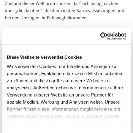
Zustand dieser Welt protestieren, darf sich lustig machen
über „die da oben“, die dann in den Karnevalssitzungen und
bei den Umzügen ihr Fett wegbekommen.
Es ist eine wichtige Funktion des Karnevals, den Finger in die
Wunden der Gesellschaft zu legen und auf Missstände
hinzuweisen. Das war schon zu alten Zeiten das Vorrecht und
die Freiheit der Hofnarren: Die Wahrheit zu sagen und denen
Diese Webseite verwendet Cookies
den Spiegel vorzuhalten, die das Sagen hatten.
Wir verwenden Cookies, um Inhalte und Anzeigen zu
Aber klar ist hoffentlich auch: Nur Kritisieren ist das eine.
personalisieren, Funktionen für soziale Medien anbieten
Verantwortung übernehmen und es besser machen ist das
zu können und die Zugriffe auf unsere Website zu
andere.
analysieren. Außerdem geben wir Informationen zu Ihrer
Verwendung unserer Website an unsere Partner für
Unsere Tochter möchte dieses Jahr als Pippi Langstrumpf
soziale Medien, Werbung und Analysen weiter. Unsere
gehen. Pippi ist stark, unangepasst, großzügig, fantasievoll
Partner führen diese Informationen möglicherweise mit
und unerschrocken. „Ich mach mir die Welt, widdewidde, wie
weiteren Daten zusammen, die Sie ihnen bereitgestellt
sie mir gefällt“, singt sie.
haben oder die sie im Rahmen Ihrer Nutzung der Dienste
Und mit ihrem Haus, dem Äffchen und dem Pferd sind in ihrer
gesammelt haben.
Einwilligungsauswahl