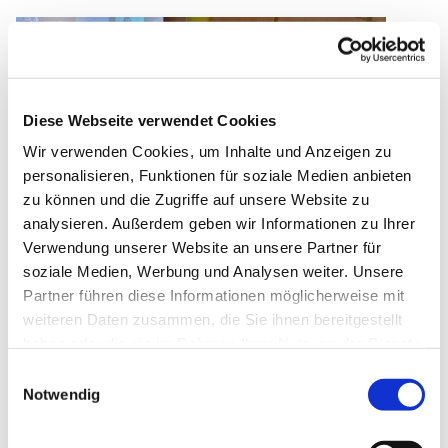
Diese Webseite verwendet Cookies
Wir verwenden Cookies, um Inhalte und Anzeigen zu
personalisieren, Funktionen für soziale Medien anbieten
zu können und die Zugriffe auf unsere Website zu
analysieren. Außerdem geben wir Informationen zu Ihrer
Verwendung unserer Website an unsere Partner für
soziale Medien, Werbung und Analysen weiter. Unsere
Partner führen diese Informationen möglicherweise mit
weiteren Daten zusammen, die Sie ihnen bereitgestellt
So mussten Gottesdienste und Konfirmationen, aber auch
haben oder die sie im Rahmen Ihrer Nutzung der Dienste
Beerdigungen und Trauungen neu organisiert und
gesammelt haben.
Einwilligungsauswahl
umstrukturiert werden. Kerstin-Röhrig-Stephan,
Notwendig
Religionslehrerin und zweite Konrektorin an der Alexander-
von-Humboldt-Realschule Remscheid, berichtete darüber,