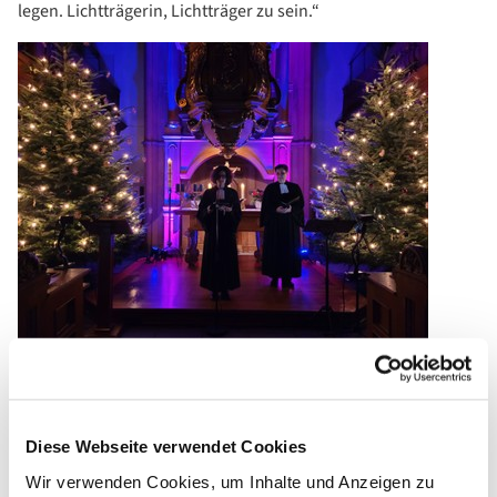
legen. Lichtträgerin, Lichtträger zu sein.“
Superintendentin Pfarrerin Antje Menn und Pfarrerin Annette
Stoll ließen Worte und Gedanken schweben.
Diese Webseite verwendet Cookies
Pfarrerin Annette Stoll lud die Menschen zudem dazu ein,
Wir verwenden Cookies, um Inhalte und Anzeigen zu
darüber zu meditieren, „was unsere sehnsüchtige Seele bei