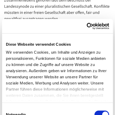
Zusammenlebens gehören laut dem Beschluss der
Landessynode zu einer pluralistischen Gesellschaft. Konflikte
müssten in einer freien Gesellschaft aber offen, fair und
gewaltfrei ausgetragen werden.
Aufrufe zu Hass und Gewalt verletzten diesen Grundkonsens.
Sie hätten erhebliche Auswirkungen auf die betroffenen
Personen und schadeten unserer Gesellschaft als ganzer.
Diese Webseite verwendet Cookies
„Politischer Meinungsaustausch ist nur in einer Gesellschaft
Wir verwenden Cookies, um Inhalte und Anzeigen zu
möglich, in der wir ohne Angst verschieden sein können.“
personalisieren, Funktionen für soziale Medien anbieten
Für Christinnen und Christen sei ein wertschätzender
zu können und die Zugriffe auf unsere Website zu
Umgang miteinander Teil des Glaubens. „Wie in anderen
analysieren. Außerdem geben wir Informationen zu Ihrer
gesellschaftlichen Bereichen, so erleben wir auch auf allen
Verwendung unserer Website an unsere Partner für
Ebenen der Kirche, dass Menschen, die öffentlich Position
soziale Medien, Werbung und Analysen weiter. Unsere
beziehen, diffamiert, beleidigt und bedroht werden.“
Partner führen diese Informationen möglicherweise mit
weiteren Daten zusammen, die Sie ihnen bereitgestellt
Dem tritt die Landessynode der rheinischen Kirche mit aller
haben oder die sie im Rahmen Ihrer Nutzung der Dienste
Entschiedenheit entgegen: „Hass und Hetze haben innerhalb
gesammelt haben.
Einwilligungsauswahl
von Gesellschaft und Kirche keinen Platz“, so die klare
Notwendig