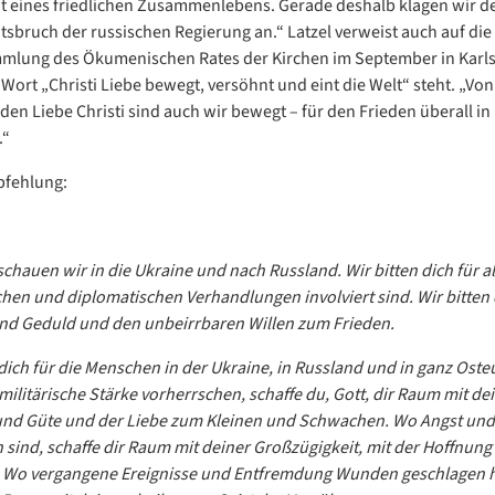
t eines friedlichen Zusammenlebens. Gerade deshalb klagen wir d
tsbruch der russischen Regierung an.“ Latzel verweist auch auf die 
mlung des Ökumenischen Rates der Kirchen im September in Karls
Wort „Christi Liebe bewegt, versöhnt und eint die Welt“ steht. „Von
en Liebe Christi sind auch wir bewegt – für den Frieden überall in
.“
fehlung:
chauen wir in die Ukraine und nach Russland. Wir bitten dich für all
schen und diplomatischen Verhandlungen involviert sind. Wir bitten
nd Geduld und den unbeirrbaren Willen zum Frieden.
 dich für die Menschen in der Ukraine, in Russland und in ganz Ost
militärische Stärke vorherrschen, schaffe du, Gott, dir Raum mit de
und Güte und der Liebe zum Kleinen und Schwachen. Wo Angst und
 sind, schaffe dir Raum mit deiner Großzügigkeit, mit der Hoffnun
. Wo vergangene Ereignisse und Entfremdung Wunden geschlagen 