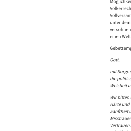
Möglichkei
Völkerrech
Vollversam
unter dem 
versöhnend
einen Welt
Gebetsemp
Gott,
mit Sorge s
die politi
Weisheit u
Wir bitten
Härte und 
Sanftheit 
Misstrauen
Vertrauen