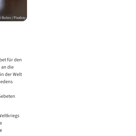
i Butov / Pixabay
bet für den
 an die
in der Welt
riedens
Gebeten
Weltkriegs
a
e