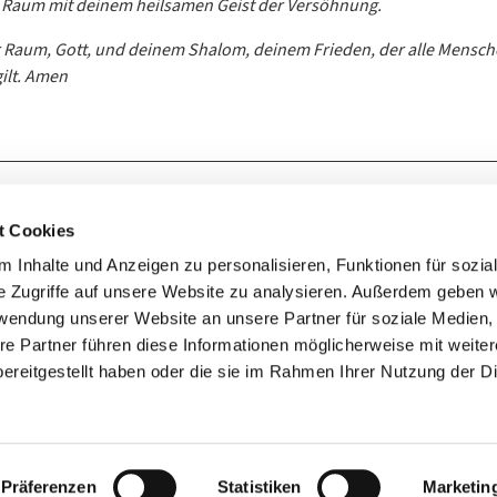
r Raum mit deinem heilsamen Geist der Versöhnung.
r Raum, Gott, und deinem Shalom, deinem Frieden, der alle Mensch
gilt. Amen
Kontakt zum Ev. Kirchenkreis Lennep
t Cookies
 Inhalte und Anzeigen zu personalisieren, Funktionen für sozia
e Zugriffe auf unsere Website zu analysieren. Außerdem geben w
rwendung unserer Website an unsere Partner für soziale Medien
Geschwister-Scholl-Strasse 1a
42897 Remscheid
re Partner führen diese Informationen möglicherweise mit weite
ereitgestellt haben oder die sie im Rahmen Ihrer Nutzung der D
Impressum
Datenschutzerklärung
ChurchDesk-Login
Präferenzen
Statistiken
Marketin