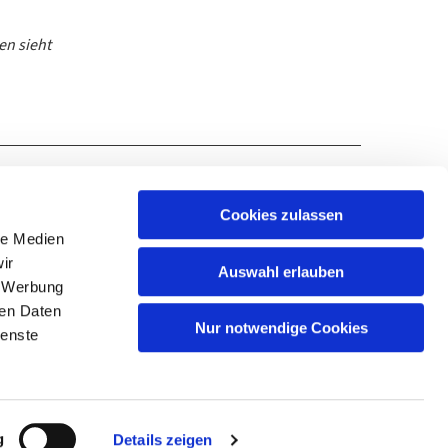
en sieht
Cookies zulassen
le Medien
ir
Auswahl erlauben
SUPTUR@KKLENNEP.DE
, Werbung
ren Daten
Nur notwendige Cookies
ienste
g
Details zeigen