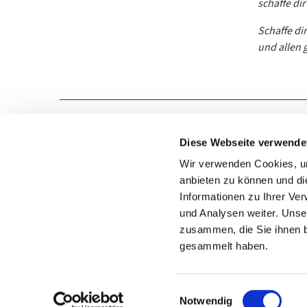
schaffe di
Schaffe di
und allen 
Diese Webseite verwende
Wir verwenden Cookies, um
anbieten zu können und di
STELLENANGEBOTE
02191 9681-0
Informationen zu Ihrer Ve
und Analysen weiter. Unse
zusammen, die Sie ihnen b
gesammelt haben.
Einwilligungsauswahl
Notwendig