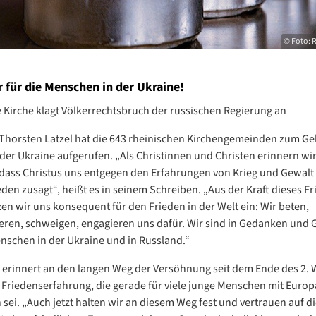
© Foto: R
 für die Menschen in der Ukraine!
 Kirche klagt Völkerrechtsbruch der russischen Regierung an
 Thorsten Latzel hat die 643 rheinischen Kirchengemeinden zum Ge
 der Ukraine aufgerufen. „Als Christinnen und Christen erinnern wir
dass Christus uns entgegen den Erfahrungen von Krieg und Gewalt 
eden zusagt“, heißt es in seinem Schreiben. „Aus der Kraft dieses F
tzen wir uns konsequent für den Frieden in der Welt ein: Wir beten,
ren, schweigen, engagieren uns dafür. Wir sind in Gedanken und 
nschen in der Ukraine und in Russland.“
 erinnert an den langen Weg der Versöhnung seit dem Ende des 2. 
 Friedenserfahrung, die gerade für viele junge Menschen mit Europ
sei. „Auch jetzt halten wir an diesem Weg fest und vertrauen auf di