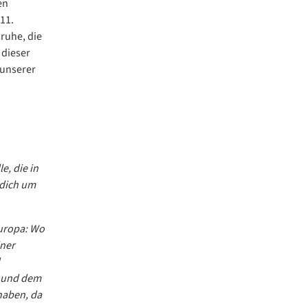
en
11.
ruhe, die
 dieser
 unserer
e, die in
 dich um
europa: Wo
iner
g und dem
haben, da