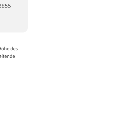
2855
 Höhe des
eitende