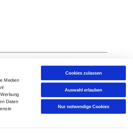
Cookies zulassen
le Medien
ir
Auswahl erlauben
SUPTUR@KKLENNEP.DE
, Werbung
ren Daten
Nur notwendige Cookies
ienste