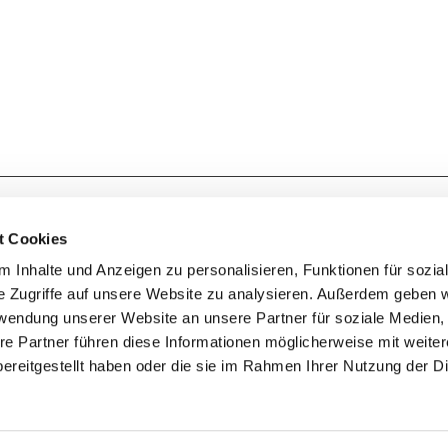
Kontakt zum Ev. Kirchenkreis Lennep
t Cookies
 Inhalte und Anzeigen zu personalisieren, Funktionen für sozia
e Zugriffe auf unsere Website zu analysieren. Außerdem geben w
rwendung unserer Website an unsere Partner für soziale Medien
Geschwister-Scholl-Strasse 1a
42897 Remscheid
re Partner führen diese Informationen möglicherweise mit weite
ereitgestellt haben oder die sie im Rahmen Ihrer Nutzung der D
Impressum
Datenschutzerklärung
ChurchDesk-Login