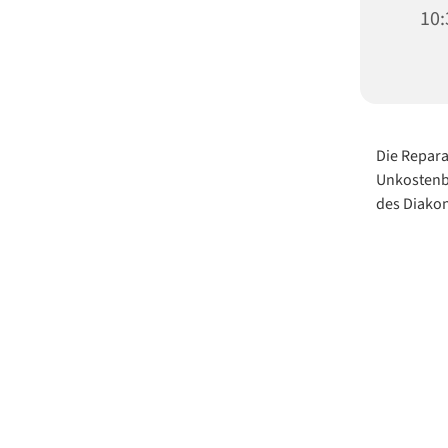
10:
Die Repara
Unkostenbe
des Diako