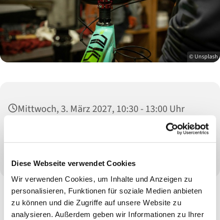
© Unsplash
Mittwoch, 3. März 2027, 10:30 - 13:00 Uhr
Fahrradwerkstatt, Hohenhagener Str. 9,
42855 Remscheid
Diese Webseite verwendet Cookies
Wir verwenden Cookies, um Inhalte und Anzeigen zu
personalisieren, Funktionen für soziale Medien anbieten
Die Reparatur Ihres Fahrrades erfolgt mit unserer Hilfe gegen
zu können und die Zugriffe auf unsere Website zu
eine Spende in Höhe des Unkostenbeitrages. Die Hilfe erfolgt
analysieren. Außerdem geben wir Informationen zu Ihrer