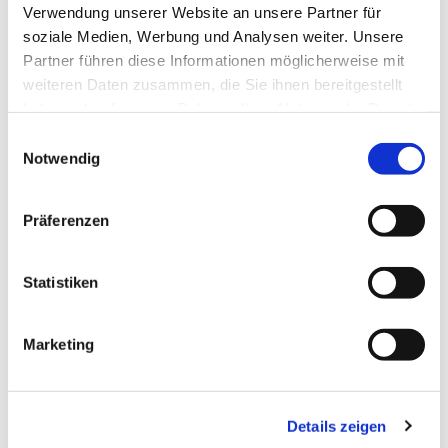
durch fachkundige ehrenamtliche Mitarbeitende des
Verwendung unserer Website an unsere Partner für
Diakonischen Werkes.
soziale Medien, Werbung und Analysen weiter. Unsere
Partner führen diese Informationen möglicherweise mit
weiteren Daten zusammen, die Sie ihnen bereitgestellt
haben oder die sie im Rahmen Ihrer Nutzung der Dienste
gesammelt haben.
Einwilligungsauswahl
Notwendig
Präferenzen
Statistiken
Marketing
Details zeigen