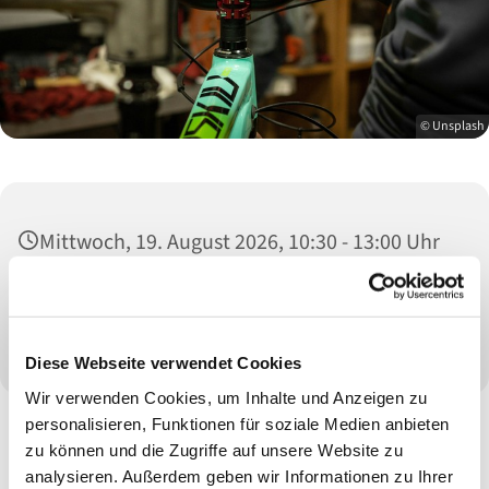
© Unsplash
Mittwoch, 19. August 2026, 10:30 - 13:00 Uhr
Fahrradwerkstatt, Hohenhagener Str. 9,
42855 Remscheid
Diese Webseite verwendet Cookies
Wir verwenden Cookies, um Inhalte und Anzeigen zu
personalisieren, Funktionen für soziale Medien anbieten
Die Reparatur Ihres Fahrrades erfolgt mit unserer Hilfe gegen
zu können und die Zugriffe auf unsere Website zu
eine Spende in Höhe des Unkostenbeitrages. Die Hilfe erfolgt
analysieren. Außerdem geben wir Informationen zu Ihrer