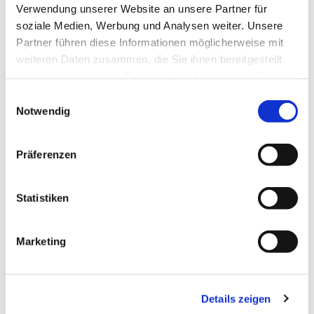
durch fachkundige ehrenamtliche Mitarbeitende des
Verwendung unserer Website an unsere Partner für
Diakonischen Werkes.
soziale Medien, Werbung und Analysen weiter. Unsere
Partner führen diese Informationen möglicherweise mit
weiteren Daten zusammen, die Sie ihnen bereitgestellt
haben oder die sie im Rahmen Ihrer Nutzung der Dienste
gesammelt haben.
Einwilligungsauswahl
Notwendig
Präferenzen
Statistiken
Marketing
Details zeigen