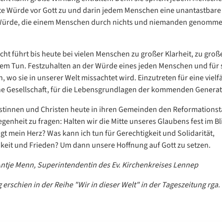
e Würde vor Gott zu und darin jedem Menschen eine unantastbare
 Würde, die einem Menschen durch nichts und niemanden genomm
icht führt bis heute bei vielen Menschen zu großer Klarheit, zu gro
rem Tun. Festzuhalten an der Würde eines jeden Menschen und für 
, wo sie in unserer Welt missachtet wird. Einzutreten für eine vielf
he Gesellschaft, für die Lebensgrundlagen der kommenden Generat
tinnen und Christen heute in ihren Gemeinden den Reformationsta
legenheit zu fragen: Halten wir die Mitte unseres Glaubens fest im B
t mein Herz? Was kann ich tun für Gerechtigkeit und Solidarität,
keit und Frieden? Um dann unsere Hoffnung auf Gott zu setzen.
Antje Menn, Superintendentin des Ev. Kirchenkreises Lennep
 erschien in der Reihe "Wir in dieser Welt" in der Tageszeitung rga.