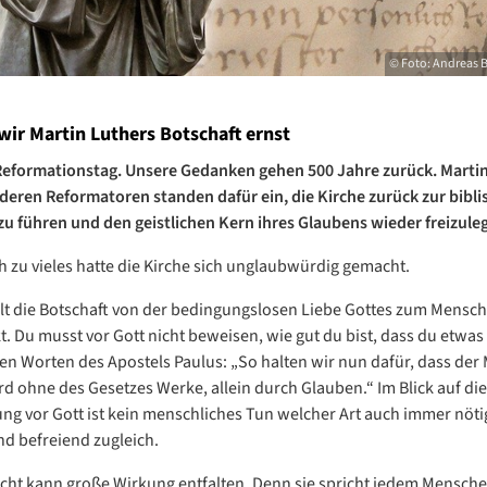
© Foto: Andreas Br
ir Martin Luthers Botschaft ernst
Reformationstag. Unsere Gedanken gehen 500 Jahre zurück. Marti
deren Reformatoren standen dafür ein, die Kirche zurück zur bibli
zu führen und den geistlichen Kern ihres Glaubens wieder freizule
 zu vieles hatte die Kirche sich unglaubwürdig gemacht.
llt die Botschaft von der bedingungslosen Liebe Gottes zum Mensch
t. Du musst vor Gott nicht beweisen, wie gut du bist, dass du etwas 
en Worten des Apostels Paulus: „So halten wir nun dafür, dass der
rd ohne des Gesetzes Werke, allein durch Glauben.“ Im Blick auf die
g vor Gott ist kein menschliches Tun welcher Art auch immer nötig
und befreiend zugleich.
icht kann große Wirkung entfalten. Denn sie spricht jedem Mensche