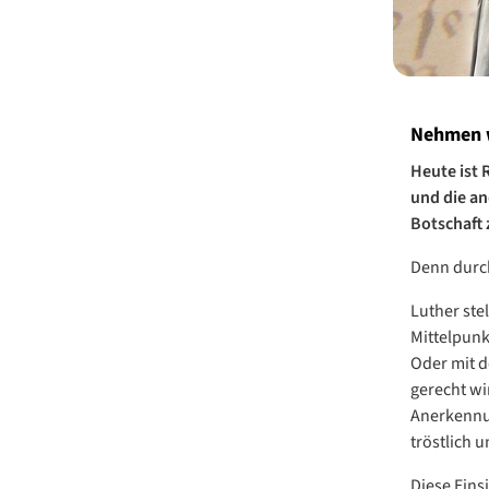
Nehmen w
Heute ist 
und die an
Botschaft 
Denn durch
Luther ste
Mittelpunk
Oder mit d
gerecht wi
Anerkennun
tröstlich 
Diese Eins