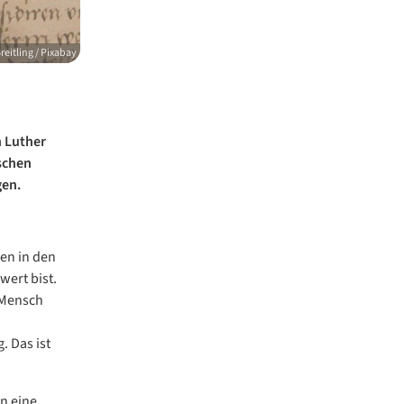
eitling / Pixabay
n Luther
schen
gen.
en in den
wert bist.
 Mensch
. Das ist
n eine