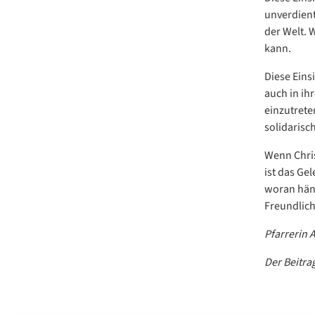
unverdient
der Welt.
kann.
Diese Eins
auch in ih
einzutreten
solidarisc
Wenn Chris
ist das Ge
woran häng
Freundlich
Pfarrerin 
Der Beitrag