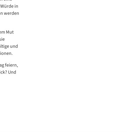
 Würde in
en werden
ßem Mut
sie
ältige und
ionen.
g feiern,
lick? Und