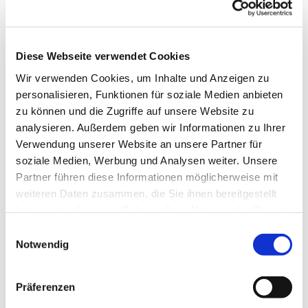
Unsere Vision ist klar: Wir möchten Entscheidungswege
verkürzen, die Zusammenarbeit intensivieren und Raum für
neue Ideen schaffen. Dafür haben wir uns einiges
vorgenommen:
Diese Webseite verwendet Cookies
Wir verwenden Cookies, um Inhalte und Anzeigen zu
Neue Strukturen auf Probe:
Wir erproben eine neue Struktur,
personalisieren, Funktionen für soziale Medien anbieten
die mehr Flexibilität und Dynamik ermöglicht. Das heißt, wir
zu können und die Zugriffe auf unsere Website zu
werden Gremien zusammenführen und in sogenannte
analysieren. Außerdem geben wir Informationen zu Ihrer
Handlungsfelder umwandeln, die enger miteinander vernetzt
Verwendung unserer Website an unsere Partner für
sind und agiler arbeiten können.
soziale Medien, Werbung und Analysen weiter. Unsere
Projektgruppen statt Ausschüsse:
Statt starrer Ausschüsse
Partner führen diese Informationen möglicherweise mit
setzen wir auf flexible Projektgruppen, die sich selbst
weiteren Daten zusammen, die Sie ihnen bereitgestellt
organisieren und spezifische Aufgaben angehen. Das gibt uns
haben oder die sie im Rahmen Ihrer Nutzung der Dienste
die Möglichkeit, schneller und gezielter auf Veränderungen zu
gesammelt haben.
Einwilligungsauswahl
reagieren.
Notwendig
Stärkung des Ehrenamts:
Ehrenamtliche sind das Herzstück
unserer Kirche. Deshalb schaffen wir neue, flexible
Präferenzen
Beteiligungsmöglichkeiten, damit jeder seine Talente