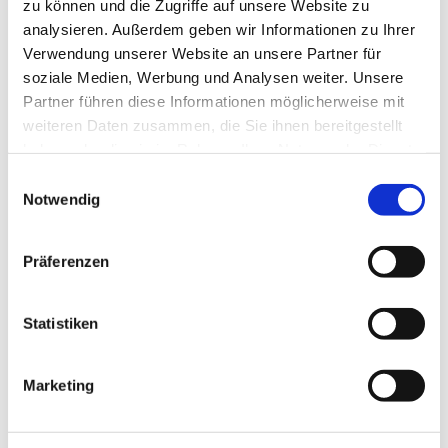
Wir sind Ansprechpartner:innen für Betroffene sowie deren
zu können und die Zugriffe auf unsere Website zu
Angehörige und das soziale Umfeld.
analysieren. Außerdem geben wir Informationen zu Ihrer
Persönlich können Sie jeden Montag während der offenen
Verwendung unserer Website an unsere Partner für
Sprechstunde von 15 bis 18 Uhr Einzelgespräche mit einem
soziale Medien, Werbung und Analysen weiter. Unsere
Suchtberater wahrnehmen.
Partner führen diese Informationen möglicherweise mit
weiteren Daten zusammen, die Sie ihnen bereitgestellt
haben oder die sie im Rahmen Ihrer Nutzung der Dienste
gesammelt haben.
Einwilligungsauswahl
Notwendig
Präferenzen
Statistiken
Marketing