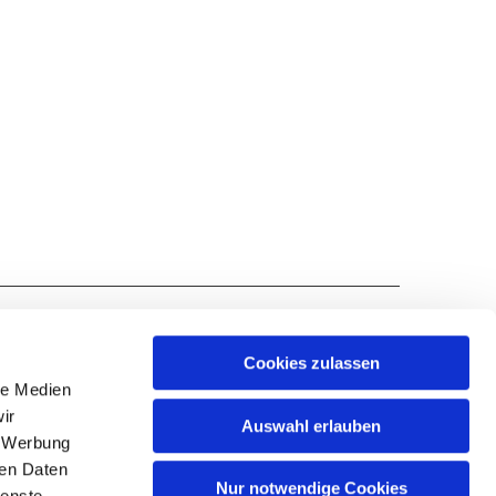
Cookies zulassen
le Medien
ir
Auswahl erlauben
SUPTUR@KKLENNEP.DE
, Werbung
ren Daten
Nur notwendige Cookies
ienste