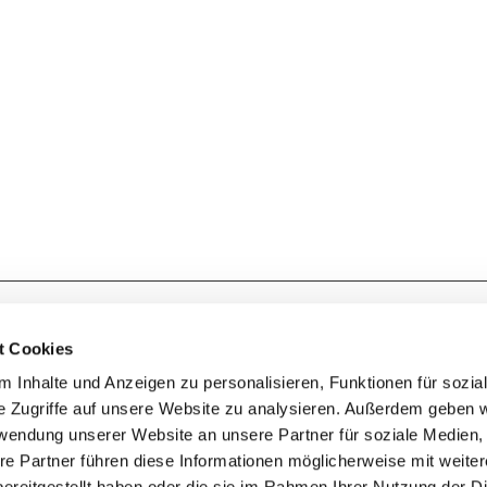
Kontakt zum Ev. Kirchenkreis Lennep
t Cookies
 Inhalte und Anzeigen zu personalisieren, Funktionen für sozia
e Zugriffe auf unsere Website zu analysieren. Außerdem geben w
rwendung unserer Website an unsere Partner für soziale Medien
Geschwister-Scholl-Strasse 1a
42897 Remscheid
re Partner führen diese Informationen möglicherweise mit weite
ereitgestellt haben oder die sie im Rahmen Ihrer Nutzung der D