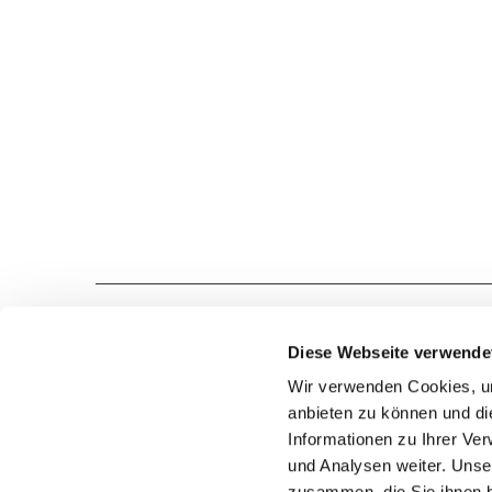
Diese Webseite verwende
Wir verwenden Cookies, um
anbieten zu können und di
STELLENANGEBOTE
02191 9681-0
Informationen zu Ihrer Ve
und Analysen weiter. Unse
zusammen, die Sie ihnen b