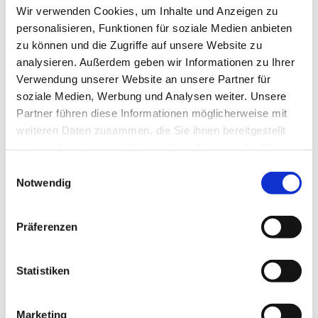
Wir verwenden Cookies, um Inhalte und Anzeigen zu
Schutz bei Kontopfändung
personalisieren, Funktionen für soziale Medien anbieten
Wir bieten jeden
Mittwoch
in der Zeit von 10:00 bis 12:00 Uhr
zu können und die Zugriffe auf unsere Website zu
eine P-Konto Sprechstunde in den Räumen der Schulgasse 1
analysieren. Außerdem geben wir Informationen zu Ihrer
an.
Verwendung unserer Website an unsere Partner für
soziale Medien, Werbung und Analysen weiter. Unsere
Eine vorherige Terminvereinbarung ist nicht erforderlich. Die
Partner führen diese Informationen möglicherweise mit
P-Konto Bescheinigung kann nach Vorlage von folgenden
weiteren Daten zusammen, die Sie ihnen bereitgestellt
Unterlagen ausgestellt werden (siehe Button "
Das
haben oder die sie im Rahmen Ihrer Nutzung der Dienste
Pfändungsschutzkonto
").
gesammelt haben.
Einwilligungsauswahl
Notwendig
Präferenzen
Statistiken
Marketing